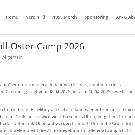
Home
Verein
1959 Merch
Sponsoring
An- & A
ll-Oster-Camp 2026
|
Allgemein
-Camp“ wird im kommenden Jahr wieder wie gewohnt in der 2.
en. Genauer gesagt vom 08.04.2026 bis zum 10.04.2026 jeweils von
portfreunden in Broekhuysen stehen dann wieder lizensierte Train
 neue Skills bei, es wird viele Torschuss Übungen geben, Dribbel
 oder Unterzahl/ Überzahl werden trainiert. Durch die Unterstüt
us Straelen bleibt die Anmeldegebühr für alle erschwinglich. Es