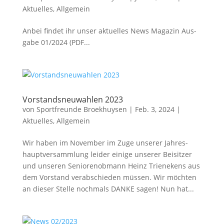
Aktuelles
,
Allgemein
Anbei fin­det ihr unser aktu­el­les News Maga­zin Aus­
ga­be 01/2024 (PDF...
Vorstandsneuwahlen 2023
von
Sportfreunde Broekhuysen
|
Feb. 3, 2024
|
Aktuelles
,
Allgemein
Wir haben im Novem­ber im Zuge unse­rer Jah­res­
haupt­ver­samm­lung lei­der eini­ge unse­rer Bei­sit­zer
und unse­ren Senio­ren­ob­mann Heinz Trie­nekens aus
dem Vor­stand ver­ab­schie­den müs­sen. Wir möch­ten
an die­ser Stel­le noch­mals DAN­KE sagen! Nun hat...