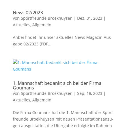
News 02/2023
von
Sportfreunde Broekhuysen
|
Dez. 31, 2023
|
Aktuelles
,
Allgemein
Anbei fin­det ihr unser aktu­el­les News Maga­zin Aus­
ga­be 02/2023 (PDF...
1. Mannschaft bedankt sich bei der Firma
Goumans
von
Sportfreunde Broekhuysen
|
Sep. 18, 2023
|
Aktuelles
,
Allgemein
Die Fir­ma Gou­mans hat die 1. Mann­schaft der Sport­
freun­de Broek­huy­sen mit neu­en Prä­sen­ta­ti­ons­an­zü­
gen aus­ge­stat­tet, die Über­ga­be erfolg­te im Rah­men